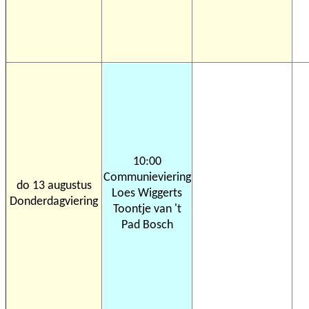
10:00
Communieviering
do 13 augustus
Loes Wiggerts
Donderdagviering
Toontje van 't
Pad Bosch