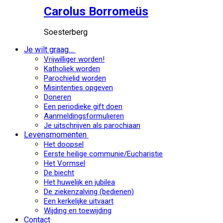
Carolus Borromeüs
Soesterberg
Je wilt graag…
Vrijwilliger worden!
Katholiek worden
Parochielid worden
Misintenties opgeven
Doneren
Een periodieke gift doen
Aanmeldingsformulieren
Je uitschrijven als parochiaan
Levensmomenten
Het doopsel
Eerste heilige communie/Eucharistie
Het Vormsel
De biecht
Het huwelijk en jubilea
De ziekenzalving (bedienen)
Een kerkelijke uitvaart
Wijding en toewijding
Contact