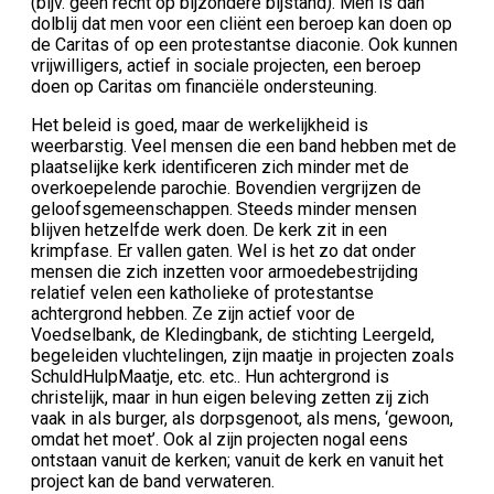
(bijv. geen recht op bijzondere bijstand). Men is dan
dolblij dat men voor een cliënt een beroep kan doen op
de Caritas of op een protestantse diaconie. Ook kunnen
vrijwilligers, actief in sociale projecten, een beroep
doen op Caritas om financiële ondersteuning.
Het beleid is goed, maar de werkelijkheid is
weerbarstig. Veel mensen die een band hebben met de
plaatselijke kerk identificeren zich minder met de
overkoepelende parochie. Bovendien vergrijzen de
geloofsgemeenschappen. Steeds minder mensen
blijven hetzelfde werk doen. De kerk zit in een
krimpfase. Er vallen gaten. Wel is het zo dat onder
mensen die zich inzetten voor armoedebestrijding
relatief velen een katholieke of protestantse
achtergrond hebben. Ze zijn actief voor de
Voedselbank, de Kledingbank, de stichting Leergeld,
begeleiden vluchtelingen, zijn maatje in projecten zoals
SchuldHulpMaatje, etc. etc.. Hun achtergrond is
christelijk, maar in hun eigen beleving zetten zij zich
vaak in als burger, als dorpsgenoot, als mens, ‘gewoon,
omdat het moet’. Ook al zijn projecten nogal eens
ontstaan vanuit de kerken; vanuit de kerk en vanuit het
project kan de band verwateren.