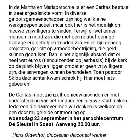
In de Martha en Mariaparochie is er een Caritas bestuur
in zeer afgeslankte vorm. In diverse
geloofsgemeenschappen zijn nog wel kleine
werkgroepen actief, maar ook hier is het moeilijk om
nieuwe vrijwilligers te vinden. Terwijl er wel armen,
mensen in nood zijn, die met een relatief geringe
bijdrage erg geholpen zouden zijn. En er zijn genoeg
projecten, gericht op armoedebestrijding, die geld
kunnen gebruiken. Dan is het eigenlijk absurd, dat er
heel wat euro’s (tienduizenden op jaarbasis) bij de kerk
op de plank blijven liggen omdat er geen vrijwilligers
zijn, die aanvragen kunnen behandelen. Toen pastoor
Skiba daar achter kwam schrok hij. Hier moet iets
gebeuren!
De Caritas moet zichzelf opnieuw uitvinden en met
ondersteuning van het bisdom een nieuwe start maken.
Iedereen die daarover mee wil denken is welkom op
een door mij geleide ontmoeting op
woensdag 23 september in het parochiecentrum
De Sleutel in Soest. Aanvang 20.00 uur.
Hans Oldenhof, diocesaan diaconaal werker