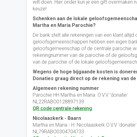
wilt doen. Hier onder kun je een gift overmake
keuze!
Schenken aan de lokale geloofsgemeenscha
Martha en Maria Parochie?
De bank stelt alle rekeningen van een klant altijd
geloofsgemeenschappen hebben een eigen banknu
geloofsgemeenschap of de centrale parochie waa
rekeningnummer van de parochie of de geloof
van de parochie of de lokale geloofsgemeensch
Wegens de hoge bijgaande kosten is doneren 
Donaties graag direct op de rekening van 
Algemeen rekening nummer
Parochie HH Martha en Maria. O.V.V 'donatie'
NL22RABO0128897139
QR code centrale rekening
Nicolaaskerk - Baarn
Martha en Maria - H. Nicolaaskerk O.V.V 'donatie'
NL79RABO0304704733