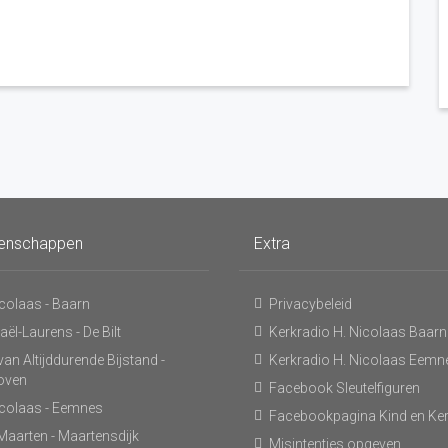
enschappen
Extra
icolaas - Baarn
Privacybeleid
ël-Laurens - De Bilt
Kerkradio H. Nicolaas Baarn
an Altijddurende Bijstand -
Kerkradio H. Nicolaas Eemn
hoven
Facebook Sleutelfiguren
icolaas - Eemnes
Facebookpagina Kind en Ke
 Maarten - Maartensdijk
Misintenties opgeven