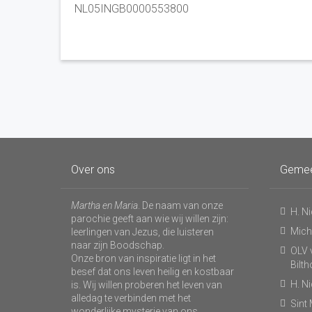
NL05INGB0000553800
Over ons
Geme
Martha en Maria
. De naam van onze
H. N
parochie geeft aan wie wij willen zijn:
Micha
leerlingen van Jezus, die luisteren
naar zijn Boodschap.
OLV v
Onze bron van inspiratie ligt in het
Bilt
besef dat ons leven heilig en kostbaar
H. N
is. Wij willen proberen het leven van
alledag te verbinden met het
Sint
wonderlijke mysterie van ons