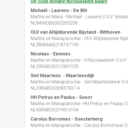
QR code donatie Nicolaaskerk Baarn
Michaël - Laurens - De Bilt
Martha en Maria - Michaël - Laurens O.V.V 'donati
NL84INGB0000265258
OLV van Altijddurende Bijstand - Bilthoven
Martha en Mariaparochie - OLV Altijddurende Bijst
NL38ABNA0218747195
Nicolaas - Eemnes
Martha en Mariaparochie - H Nicolaaskerk O.V.V '
NL20RABO0315901535
Sint Maartens - Maartensdijk
Martha en Mariaparochie - Sint Maartenskerk O.V.
NL29RABO03083793 14
HH Petrus en Paulus - Soest
Martha en Mariaparochie -HH Petrus en Paulus O.
NL90RABO0379913194
Carolus Borromes - Soesterberg
Martha en Mariaparochie - Carolus Borromeus O.V