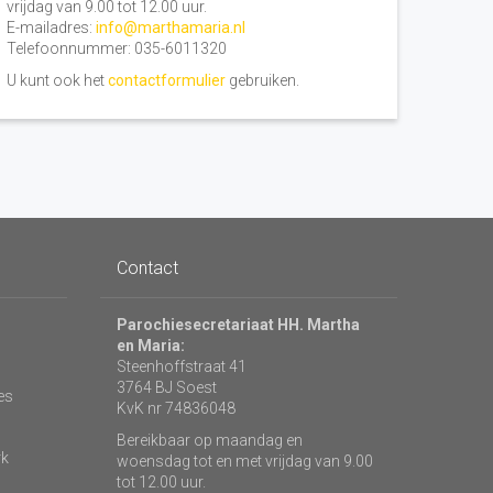
vrijdag van 9.00 tot 12.00 uur.
E-mailadres:
info@marthamaria.nl
Telefoonnummer: 035-6011320
U kunt ook het
contactformulier
gebruiken.
Contact
Parochiesecretariaat HH. Martha
en Maria:
Steenhoffstraat 41
3764 BJ Soest
es
KvK nr 74836048
Bereikbaar op maandag en
rk
woensdag tot en met vrijdag van 9.00
tot 12.00 uur.