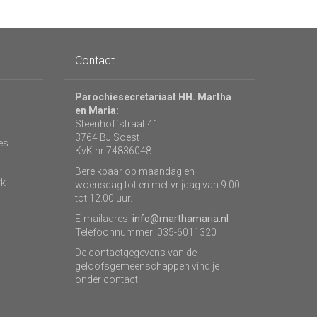
Contact
Parochiesecretariaat HH. Martha
en Maria:
Steenhoffstraat 41
3764 BJ Soest
es
KvK nr 74836048
Bereikbaar op maandag en
rk
woensdag tot en met vrijdag van 9.00
tot 12.00 uur.
E-mailadres:
info@marthamaria.nl
Telefoonnummer: 035-6011320
De contactgegevens van de
geloofsgemeenschappen vind je
onder contact!