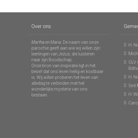
Over ons
Geme
Martha en Maria
. De naam van onze
H. N
parochie geeft aan wie wij willen zijn:
Micha
leerlingen van Jezus, die luisteren
naar zijn Boodschap.
OLV v
Onze bron van inspiratie ligt in het
Bilt
besef dat ons leven heilig en kostbaar
H. N
is. Wij willen proberen het leven van
alledag te verbinden met het
Sint
wonderlijke mysterie van ons
H. Wi
bestaan.
Caro