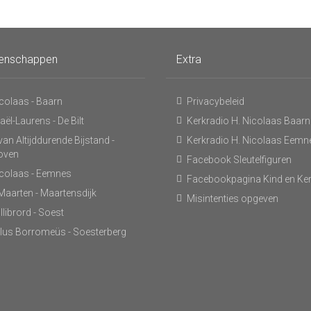
enschappen
Extra
icolaas - Baarn
Privacybeleid
ël-Laurens - De Bilt
Kerkradio H. Nicolaas Baarn
an Altijddurende Bijstand -
Kerkradio H. Nicolaas Eemn
hoven
Facebook Sleutelfiguren
icolaas - Eemnes
Facebookpagina Kind en Ke
 Maarten - Maartensdijk
Misintenties opgeven
llibrord - Soest
lus Borromeüs - Soesterberg