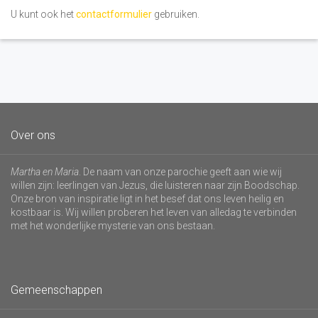
U kunt ook het
contactformulier
gebruiken.
Over ons
Martha en Maria
. De naam van onze parochie geeft aan wie wij
willen zijn: leerlingen van Jezus, die luisteren naar zijn Boodschap.
Onze bron van inspiratie ligt in het besef dat ons leven heilig en
kostbaar is. Wij willen proberen het leven van alledag te verbinden
met het wonderlijke mysterie van ons bestaan.
Gemeenschappen