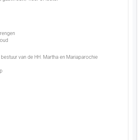
brengen
houd
bestuur van de HH. Martha en Mariaparochie
ap