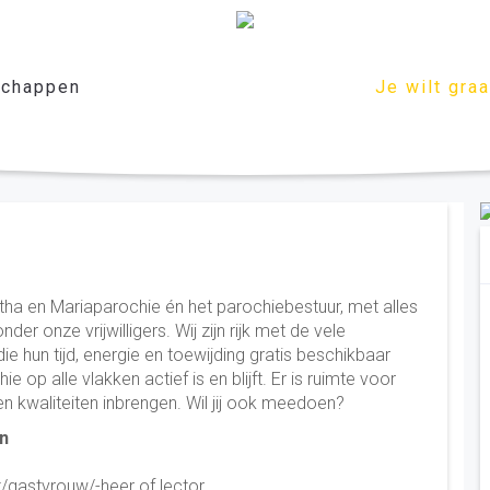
chappen
Je wilt gra
a en Mariaparochie én het parochiebestuur, met alles
r onze vrijwilligers. Wij zijn rijk met de vele
e hun tijd, energie en toewijding gratis beschikbaar
 op alle vlakken actief is en blijft. Er is ruimte voor
en kwaliteiten inbrengen. Wil jij ook meedoen?
en
t/gastvrouw/-heer of lector