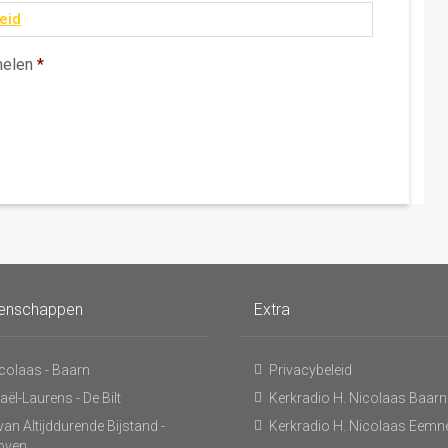
eid
melen
*
enschappen
Extra
icolaas - Baarn
Privacybeleid
ël-Laurens - De Bilt
Kerkradio H. Nicolaas Baarn
an Altijddurende Bijstand -
Kerkradio H. Nicolaas Eemn
hoven