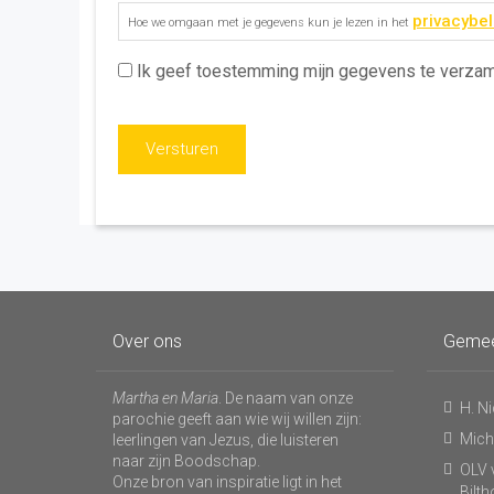
Toestemming
*
privacybel
Hoe we omgaan met je gegevens kun je lezen in het
Ik geef toestemming mijn gegevens te verza
Over ons
Geme
Martha en Maria
. De naam van onze
H. N
parochie geeft aan wie wij willen zijn:
Micha
leerlingen van Jezus, die luisteren
naar zijn Boodschap.
OLV v
Onze bron van inspiratie ligt in het
Bilt