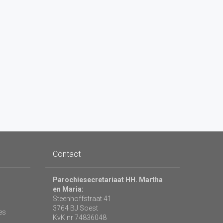
Contact
Parochiesecretariaat HH. Martha
en Maria:
Steenhoffstraat 41
3764 BJ Soest
es
KvK nr 74836048