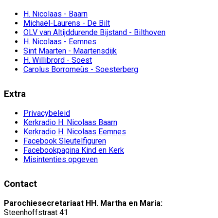
H. Nicolaas - Baarn
Michaël-Laurens - De Bilt
OLV van Altijddurende Bijstand - Bilthoven
H. Nicolaas - Eemnes
Sint Maarten - Maartensdijk
H. Willibrord - Soest
Carolus Borromeüs - Soesterberg
Extra
Privacybeleid
Kerkradio H. Nicolaas Baarn
Kerkradio H. Nicolaas Eemnes
Facebook Sleutelfiguren
Facebookpagina Kind en Kerk
Misintenties opgeven
Contact
Parochiesecretariaat HH. Martha en Maria:
Steenhoffstraat 41