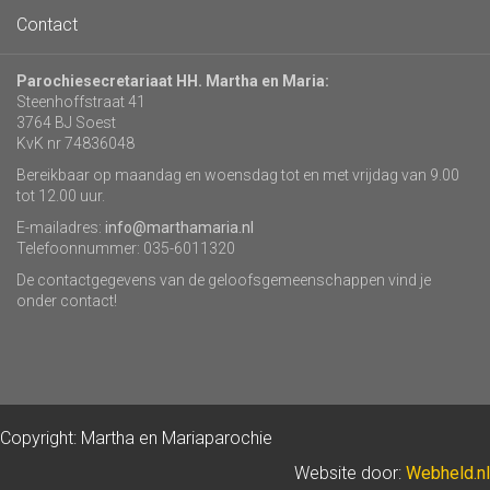
Contact
Parochiesecretariaat HH. Martha en Maria:
Steenhoffstraat 41
3764 BJ Soest
KvK nr 74836048
Bereikbaar op maandag en woensdag tot en met vrijdag van 9.00
tot 12.00 uur.
E-mailadres:
info@marthamaria.nl
Telefoonnummer: 035-6011320
De contactgegevens van de geloofsgemeenschappen vind je
onder contact!
Copyright: Martha en Mariaparochie
Website door:
Webheld.nl