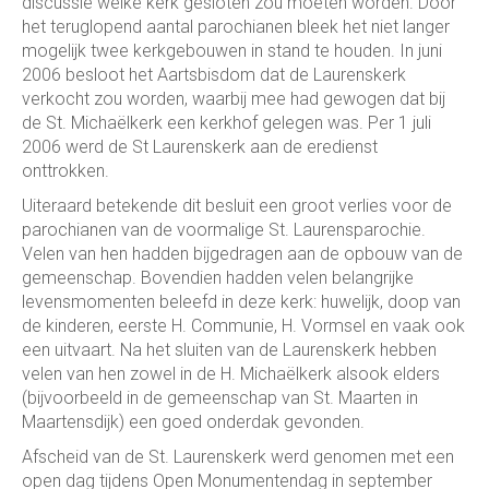
discussie welke kerk gesloten zou moeten worden. Door
het teruglopend aantal parochianen bleek het niet langer
mogelijk twee kerkgebouwen in stand te houden. In juni
2006 besloot het Aartsbisdom dat de Laurenskerk
verkocht zou worden, waarbij mee had gewogen dat bij
de St. Michaëlkerk een kerkhof gelegen was. Per 1 juli
2006 werd de St Laurenskerk aan de eredienst
onttrokken.
Uiteraard betekende dit besluit een groot verlies voor de
parochianen van de voormalige St. Laurensparochie.
Velen van hen hadden bijgedragen aan de opbouw van de
gemeenschap. Bovendien hadden velen belangrijke
levensmomenten beleefd in deze kerk: huwelijk, doop van
de kinderen, eerste H. Communie, H. Vormsel en vaak ook
een uitvaart. Na het sluiten van de Laurenskerk hebben
velen van hen zowel in de H. Michaëlkerk alsook elders
(bijvoorbeeld in de gemeenschap van St. Maarten in
Maartensdijk) een goed onderdak gevonden.
Afscheid van de St. Laurenskerk werd genomen met een
open dag tijdens Open Monumentendag in september