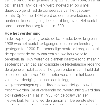
van de parochie is gedateerd op 22 februari 1894, waarna
op 1 maart 1894 de kerk werd ingewijd en op 8 mei
daaropvolgend had de consecratie van het gebouw
plaats. Op 22 mei 1894 werd de eerste overledene op het
achter de kerk aangelegde kerkhof begraven. Het aantal
parochianen bedroeg toen ruim 300.
Hoe het verder ging
In de loop der jaren groeide de katholieke bevolking en in
1938 was het aantal kerkgangers op zon- en feestdagen
gestegen tot 1200. De toenmalige pastoor kreeg dan ook
de opdracht de bouw van een nieuwe kerk voor te
bereiden. In 1939 waren de plannen daartoe rond, maar in
september van dat jaar kondigde de Nederlandse regering
de algehele mobilisatie af, hetgeen onder meer inhield dat
binnen een straal van 1000 meter vanaf de in het kader
van de verdedigingsplannen aan te leggen
wegversperringen op de Utrechtseweg niet gebouwd
mocht worden. De al verleende bouwvergunning werd dan
ook ingetrokken. Pas in 1953 kon de bouw van een
nieuwe kerk ter hand worden genomen. De eerste steen