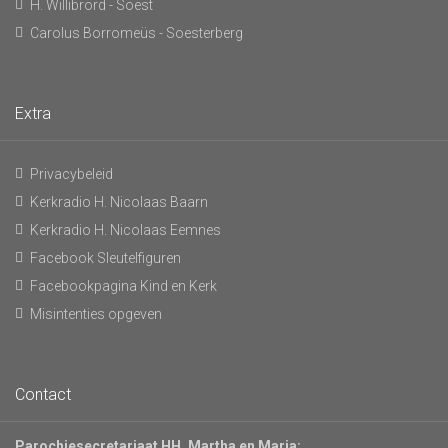
H. Willibrord - Soest
Carolus Borromeüs - Soesterberg
Extra
Privacybeleid
Kerkradio H. Nicolaas Baarn
Kerkradio H. Nicolaas Eemnes
Facebook Sleutelfiguren
Facebookpagina Kind en Kerk
Misintenties opgeven
Contact
Parochiesecretariaat HH. Martha en Maria: