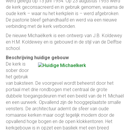
werd gelegd op 13 juni 1954. Op 23 augustus 1955 werd
de kerk geconsacreerd en in gebruik genomen, waarna de
oude kerk – waar nu het kerkplein is – werd afgebroken.
De pastorie bleef gehandhaafd en werd via een nieuwe
verbinding met de kerk verbonden.
De nieuwe Michaëlkerk is een ontwerp van J.B. Koldewey
en H.M. Koldewey en is gebouwd in de stijl van de Delftse
school.
Beschrijving huidige gebouw
De kerk is
sober door
het gebruik
van baksteen. De voorgevel wordt beheerst door het
portaal met drie rondbogen met centraal de grote
dubbele toegangsdeuren met een beeld van de H. Michaël
en een uurwerk. Opvallend zijn de hooggeplaatste smalle
vensters. De architectuur ademt de sfeer van oude
romaanse kerken maar oogt tegelijk modern door de
opvallend hoge bogen en de open klokkentoren. Het
kerkgebouw is in opzet een basiliek met een breed