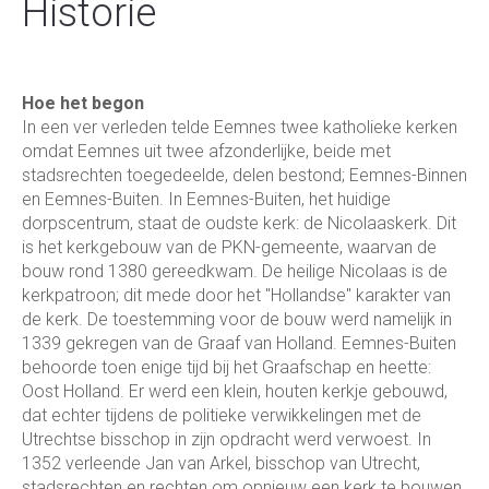
Historie
Hoe het begon
In een ver verleden telde Eemnes twee katholieke kerken
omdat Eemnes uit twee afzonderlijke, beide met
stadsrechten toegedeelde, delen bestond; Eemnes-Binnen
en Eemnes-Buiten. In Eemnes-Buiten, het huidige
dorpscentrum, staat de oudste kerk: de Nicolaaskerk. Dit
is het kerkgebouw van de PKN-gemeente, waarvan de
bouw rond 1380 gereedkwam. De heilige Nicolaas is de
kerkpatroon; dit mede door het "Hollandse" karakter van
de kerk. De toestemming voor de bouw werd namelijk in
1339 gekregen van de Graaf van Holland. Eemnes-Buiten
behoorde toen enige tijd bij het Graafschap en heette:
Oost Holland. Er werd een klein, houten kerkje gebouwd,
dat echter tijdens de politieke verwikkelingen met de
Utrechtse bisschop in zijn opdracht werd verwoest. In
1352 verleende Jan van Arkel, bisschop van Utrecht,
stadsrechten en rechten om opnieuw een kerk te bouwen.