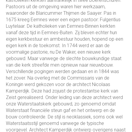
katholieken kerkten aanvankelijk in twee boerenschuren.
Pastoors uit de omgeving waren hier werkzaam,
waaronder de Blaricummer Thijmen de Saayer. Pas in
1675 kreeg Eemnes weer een eigen pastoor: Fulgentius
Luytelaar. De katholieken van Eemnes-Binnen kerkten
vanaf deze tijd in Eemnes-Buiten. Zij bleven echter hun
eigen kerkbestuur en armbestuur houden, hopend op een
eigen kerk in de toekomst. In 1744 werd er aan de
voormalige pastorie, nu De Waker, een nieuwe kerk
gebouwd. Maar vanwege de slechte bouwkundige staat
van die kerk streefde men opnieuw naar nieuwbouw.
Verschillende pogingen werden gedaan en in 1844 was
het zover. Na overleg met de Commissaris van de
Koningin werd gekozen voor de architect Nicolaas
Kamperdijk. Deze had zojuist de protestantse kerk van
Zeist gerealiseerd. Onder leiding van deze architect werd
onze Waterstaatskerk gebouwd, zo genoemd omdat
Waterstaat financiële steun gaf en het ontwerp en de
bouw controleerde. De stijl is neoklassiek, soms ook wel
Waterstaatsstijl genoemd vanwege de typische
voorgevel. Architect Kamperdijk ontwierp overigens naast