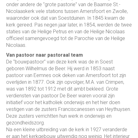
onder andere de "grote pastorie" van de Baarnse St.-
Nicolaaskerk vele stations tussen Amersfoort en Zwolle,
waaronder ook dat van Soestduinen. In 1845 kwam de
kerk gereed. Pas negen jaar later, in 1854, werden de twee
staties van de Heilige Petrus en van de Heilige Nicolaas
officieel samengevoegd tot de Parochie van de Heilige
Nicolaas.
Van pastoor naar pastoraal team
De "bouwpastoor" van deze kerk was de in Soest
geboren Wilhelmus de Beer. Hij werd in 1853 naast
pastoor van Eemnes ook deken van Amersfoort tot zijn
overlijden in 1877. Ook zijn opvolger, M.A. van Crimpen,
was van 1892 tot 1912 met dit ambt bekleed. Grote
verdiensten van pastoor De Beer waren vooral zijn
initiatief voor het katholiek onderwijs en het hier doen
vestigen van de zusters Franciscanessen van Heythuysen.
Deze zusters verrichtten hun werk in onderwijs en
gezondheidszorg.
Na een kleine uitbreiding van de kerk in 1927 veranderde
er aan het kerkgebouw uitwendig nog weinig. Het interieur