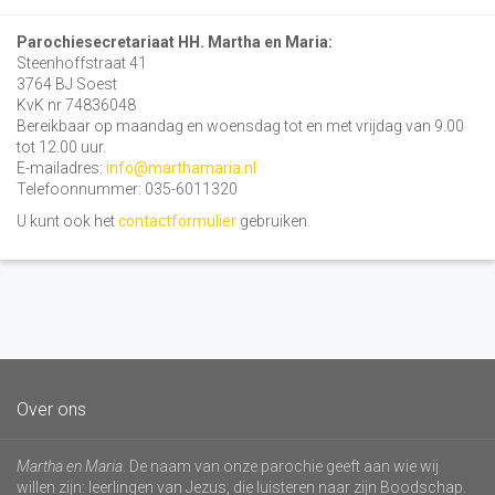
Parochiesecretariaat HH. Martha en Maria:
Steenhoffstraat 41
3764 BJ Soest
KvK nr 74836048
Bereikbaar op maandag en woensdag tot en met vrijdag van 9.00
tot 12.00 uur.
E-mailadres:
info@marthamaria.nl
Telefoonnummer: 035-6011320
U kunt ook het
contactformulier
gebruiken.
Over ons
Martha en Maria
. De naam van onze parochie geeft aan wie wij
willen zijn: leerlingen van Jezus, die luisteren naar zijn Boodschap.