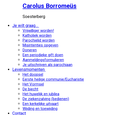
Carolus Borromeüs
Soesterberg
Je wilt graag…
Vrijwilliger worden!
Katholiek worden
Parochielid worden
Misintenties opgeven
Doneren
Een periodieke gift doen
Aanmeldingsformulieren
Je uitschrijven als parochiaan
Levensmomenten
Het doopsel
Eerste heilige communie/Eucharistie
Het Vormsel
De biecht
Het huwelijk en jubilea
De ziekenzalving (bedienen)
Een kerkelijke uitvaart
Wijding en toewijding
Contact