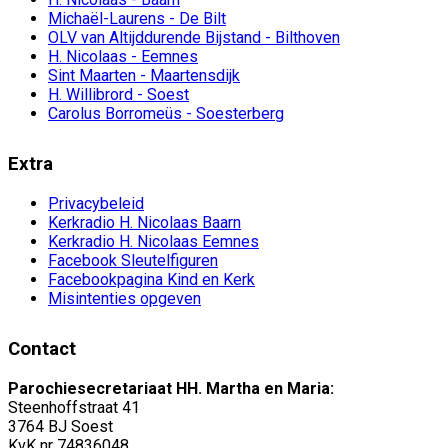
Michaël-Laurens - De Bilt
OLV van Altijddurende Bijstand - Bilthoven
H. Nicolaas - Eemnes
Sint Maarten - Maartensdijk
H. Willibrord - Soest
Carolus Borromeüs - Soesterberg
Extra
Privacybeleid
Kerkradio H. Nicolaas Baarn
Kerkradio H. Nicolaas Eemnes
Facebook Sleutelfiguren
Facebookpagina Kind en Kerk
Misintenties opgeven
Contact
Parochiesecretariaat HH. Martha en Maria:
Steenhoffstraat 41
3764 BJ Soest
KvK nr 74836048