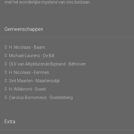
met het wonderlijke mysterie van ons bestaan.
Gemeenschappen
H. Nicolaas - Baarn
Michaël-Laurens - De Bilt
OLV van Altijddurende Bijstand - Bilthoven
H. Nicolaas - Eemnes
Sint Maarten - Maartensdijk
H. Willibrord - Soest
Carolus Borromeüs - Soesterberg
Extra