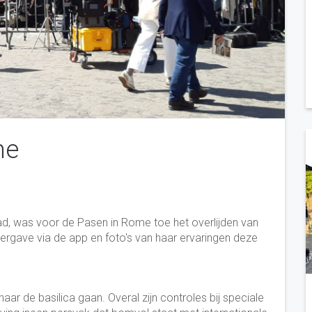
me
d, was voor de Pasen in Rome toe het overlijden van
rgave via de app en foto's van haar ervaringen deze
aar de basilica gaan. Overal zijn controles bij speciale