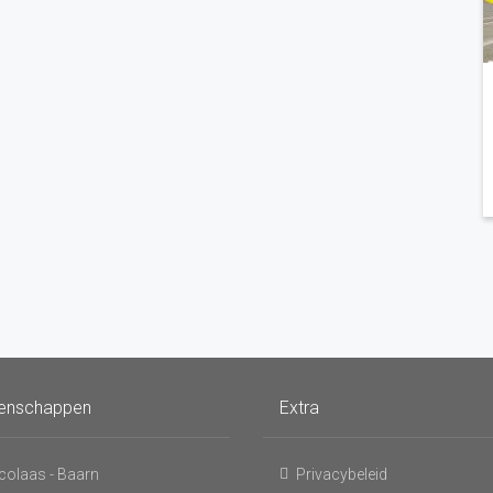
enschappen
Extra
icolaas - Baarn
Privacybeleid