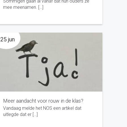
Sommigen gaan al vanaf dat hun ouders ze
mee meenamen. […]
25 jun
Meer aandacht voor rouw in de klas?
Vandaag melde het NOS een artikel dat
uitlegde dat er […]