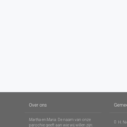
Over ons
Geme
Martha en Maria
. De naam van onze
H. N
parochie geeft aan wie wij willen zijn: