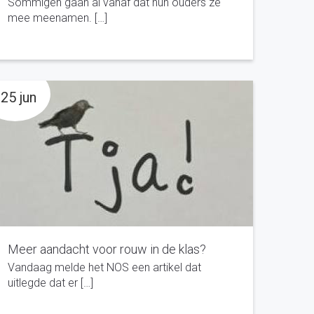
Sommigen gaan al vanaf dat hun ouders ze
mee meenamen. […]
25 jun
Meer aandacht voor rouw in de klas?
Vandaag melde het NOS een artikel dat
uitlegde dat er […]