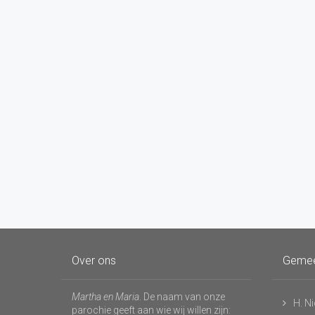
Over ons
Geme
Martha en Maria
. De naam van onze
H. N
parochie geeft aan wie wij willen zijn: