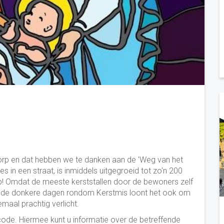
dorp en dat hebben we te danken aan de 'Weg van het
es in een straat, is inmiddels uitgegroeid tot zo'n 200
orp! Omdat de meeste kerststallen door de bewoners zelf
 In de donkere dagen rondom Kerstmis loont het ook om
emaal prachtig verlicht.
R-code. Hiermee kunt u informatie over de betreffende