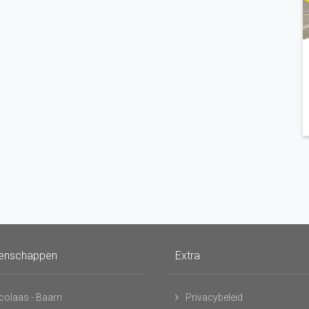
enschappen
Extra
icolaas - Baarn
Privacybeleid