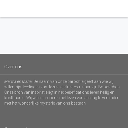
Over ons
Martha en Maria
. De naam van onze parochie geeft aan wie wij
willen zijn: leerlingen van Jezus, die luisteren naar zijn Boodschap.
Onze bron van inspiratie ligt in het besef dat ons leven heilig en
kostbaar is. Wij willen proberen het leven van alledag te verbinden
met het wonderlijke mysterie van ons bestaan.