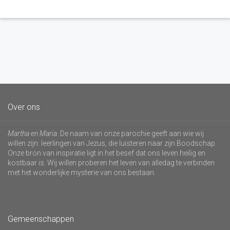
Over ons
Martha en Maria
. De naam van onze parochie geeft aan wie wij
willen zijn: leerlingen van Jezus, die luisteren naar zijn Boodschap.
Onze bron van inspiratie ligt in het besef dat ons leven heilig en
kostbaar is. Wij willen proberen het leven van alledag te verbinden
met het wonderlijke mysterie van ons bestaan.
Gemeenschappen