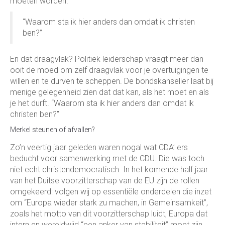
moeten worden.
“Waarom sta ik hier anders dan omdat ik christen
ben?”
En dat draagvlak? Politiek leiderschap vraagt meer dan
ooit de moed om zelf draagvlak voor je overtuigingen te
willen en te durven te scheppen. De bondskanselier laat bij
menige gelegenheid zien dat dat kan, als het moet en als
je het durft. “Waarom sta ik hier anders dan omdat ik
christen ben?”
Merkel steunen of afvallen?
Zo’n veertig jaar geleden waren nogal wat CDA’ ers
beducht voor samenwerking met de CDU. Die was toch
niet echt christendemocratisch. In het komende half jaar
van het Duitse voorzitterschap van de EU zijn de rollen
omgekeerd: volgen wij op essentiële onderdelen die inzet
om “Europa wieder stark zu machen, in Gemeinsamkeit”,
zoals het motto van dit voorzitterschap luidt, Europa dat
intern en wereldwijd “een anker van stabiliteit’’ moet zijn.