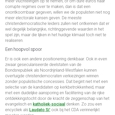
meer vluchtelingen op te nemen, of om dure euro’s naar
corrupte regimes over te maken, dan is dat een
onontkoombaar gegeven, willen we de populisten niet nog
meer electorale kansen geven. De meeste
christendemocratische leiders zullen niet ontkennen dat er
wel degelijk belangrijke, richtinggevende waarden in het
spel zijn, maar die lijken in het huidige klimaat toch niet te
realiseren.
Een hoopvol spoor
Er is ook een andere positionering denkbaar. Ook in even
zwaar geseculariseerde deelstaten van de
Bondsrepubliek als Noordrijnland-Westfalen kunnen
overtuigde christendemocraten verkiezingen winnen
zonder populistische concessies. Dat begint niet met een
selectie van de kandidaten op kerkbetrokkenheid, maar
met een duidelijke aansporing en facilitering van de rijke
ontdekkingstocht door de kracht de zeggenschap van het
evangelisch en
katholiek-sociaal
denken. Zo zou een
encycliek als
Laudato Si’
ook bij het CDA verinnerlijkt