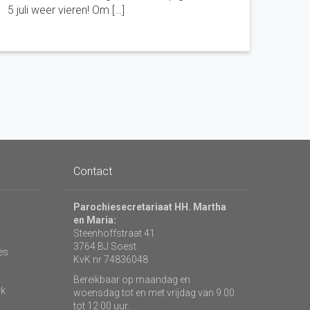
5 juli weer vieren! Om […]
Contact
Parochiesecretariaat HH. Martha
en Maria:
Steenhoffstraat 41
3764 BJ Soest
es
KvK nr 74836048
Bereikbaar op maandag en
rk
woensdag tot en met vrijdag van 9.00
tot 12.00 uur.