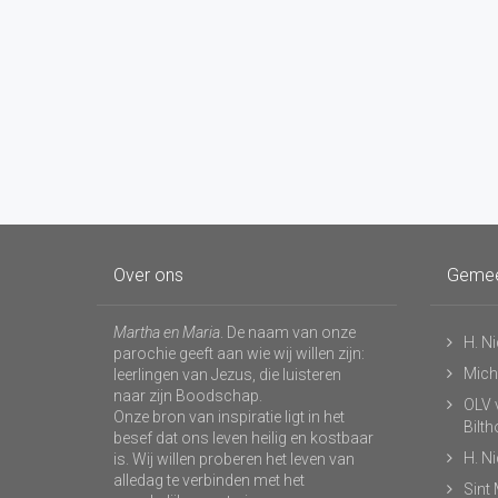
Over ons
Geme
Martha en Maria
. De naam van onze
H. N
parochie geeft aan wie wij willen zijn:
Micha
leerlingen van Jezus, die luisteren
naar zijn Boodschap.
OLV v
Onze bron van inspiratie ligt in het
Bilt
besef dat ons leven heilig en kostbaar
H. N
is. Wij willen proberen het leven van
alledag te verbinden met het
Sint