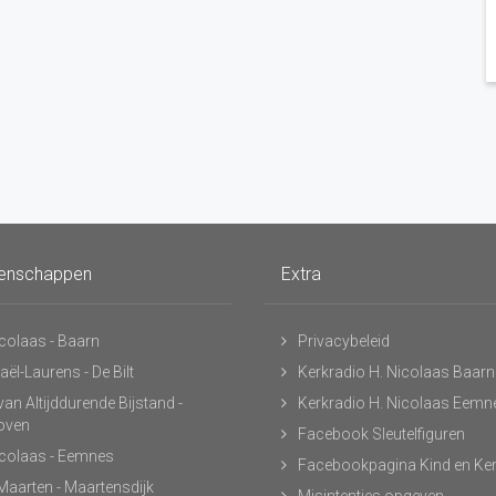
enschappen
Extra
icolaas - Baarn
Privacybeleid
ël-Laurens - De Bilt
Kerkradio H. Nicolaas Baarn
an Altijddurende Bijstand -
Kerkradio H. Nicolaas Eemn
hoven
Facebook Sleutelfiguren
icolaas - Eemnes
Facebookpagina Kind en Ke
 Maarten - Maartensdijk