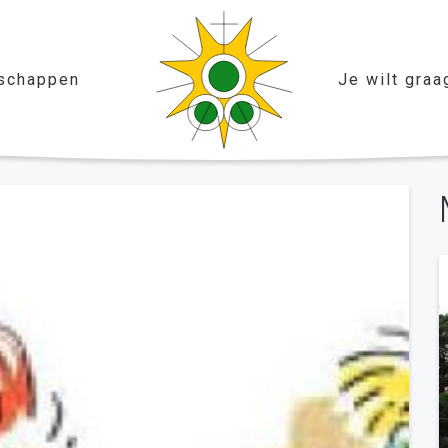
schappen
Je wilt graa