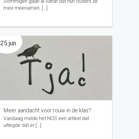
Sommigen gaan al vanaf dat hun ouders ze
mee meenamen. […]
25 jun
Meer aandacht voor rouw in de klas?
Vandaag melde het NOS een artikel dat
uitlegde dat er […]