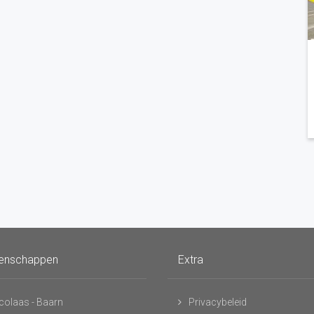
enschappen
Extra
icolaas - Baarn
Privacybeleid