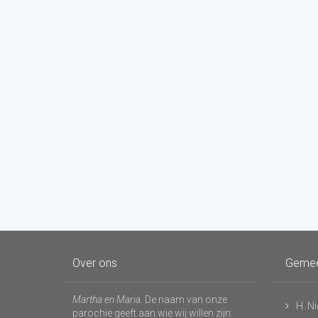
Over ons
Geme
Martha en Maria
. De naam van onze
H. N
parochie geeft aan wie wij willen zijn: