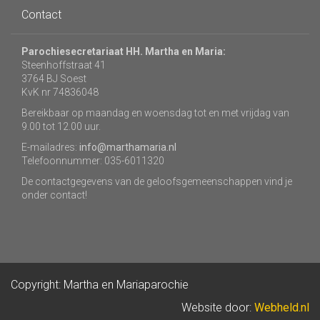
Contact
Parochiesecretariaat HH. Martha en Maria:
Steenhoffstraat 41
3764 BJ Soest
KvK nr 74836048
Bereikbaar op maandag en woensdag tot en met vrijdag van
9.00 tot 12.00 uur.
E-mailadres:
info@marthamaria.nl
Telefoonnummer: 035-6011320
De contactgegevens van de geloofsgemeenschappen vind je
onder contact!
Copyright: Martha en Mariaparochie
Website door:
Webheld.nl