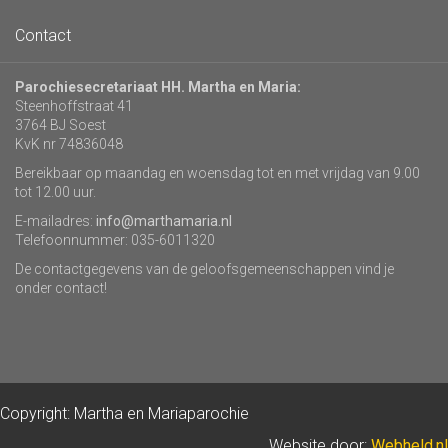
Contact
Parochiesecretariaat HH. Martha en Maria:
Steenhoffstraat 41
3764 BJ Soest
KvK nr 74836048
Bereikbaar op maandag en woensdag tot en met vrijdag van 9.00
tot 12.00 uur.
E-mailadres:
info@marthamaria.nl
Telefoonnummer: 035-6011320
De contactgegevens van de geloofsgemeenschappen vind je
onder contact!
Copyright: Martha en Mariaparochie
Website door:
Webheld.nl