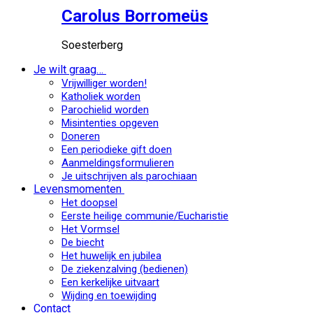
Carolus Borromeüs
Soesterberg
Je wilt graag…
Vrijwilliger worden!
Katholiek worden
Parochielid worden
Misintenties opgeven
Doneren
Een periodieke gift doen
Aanmeldingsformulieren
Je uitschrijven als parochiaan
Levensmomenten
Het doopsel
Eerste heilige communie/Eucharistie
Het Vormsel
De biecht
Het huwelijk en jubilea
De ziekenzalving (bedienen)
Een kerkelijke uitvaart
Wijding en toewijding
Contact