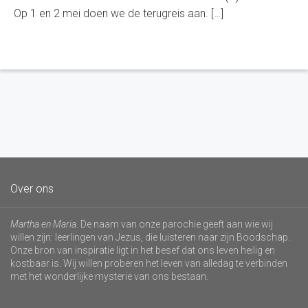
Op 1 en 2 mei doen we de terugreis aan. […]
Over ons
Martha en Maria
. De naam van onze parochie geeft aan wie wij
willen zijn: leerlingen van Jezus, die luisteren naar zijn Boodschap.
Onze bron van inspiratie ligt in het besef dat ons leven heilig en
kostbaar is. Wij willen proberen het leven van alledag te verbinden
met het wonderlijke mysterie van ons bestaan.