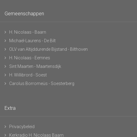
Gemeenschappen
H. Nicolaas - Baarn
Michaël-Laurens - De Bilt
OLV van Altijddurende Bijstand - Bilthoven
H. Nicolaas - Eemnes
Sint Maarten - Maartensdijk
H. Willibrord - Soest
Carolus Borromeüs - Soesterberg
Extra
Privacybeleid
Kerkradio H. Nicolaas Baarn