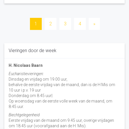
Berichten
1
2
3
4
»
paginering
Vieringen door de week
H. Nicolaas Baarn
Eucharistievieringen:
Dinsdag en vrijdag om 19.00 uur,
behalve de eerste vrijdag van de maand, dan is de H Mis om
10 uur i.p.v. 19 uur
Donderdag om 8.45 uur|
Op woensdag van de eerste volle week van de maand, om
8:45 uur.
Biechtgelegenheid
Eerste vrijdag van de maand om 9.45 uur, overige vrijdagen
om 18.45 uur (voorafgaand aan de H. Mis).