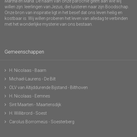
Martha en Maria
. De naam van onze parochie geeft aan wie wij
willen zijn: leerlingen van Jezus, die luisteren naar zijn Boodschap.
Onze bron van inspiratie ligt in het besef dat ons leven heilig en
kostbaar is. Wij willen proberen het leven van alledag te verbinden
met het wonderlijke mysterie van ons bestaan.
Gemeenschappen
H. Nicolaas - Baarn
Michaël-Laurens - De Bilt
OLV van Altijddurende Bijstand - Bilthoven
H. Nicolaas - Eemnes
Sint Maarten - Maartensdijk
H. Willibrord - Soest
Carolus Borromeüs - Soesterberg