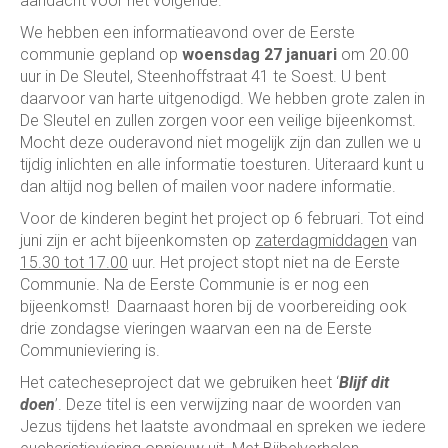
aandacht voor het volgende.
We hebben een informatieavond over de Eerste
communie gepland op
woensdag 27 januari
om 20.00
uur in De Sleutel, Steenhoffstraat 41 te Soest. U bent
daarvoor van harte uitgenodigd. We hebben grote zalen in
De Sleutel en zullen zorgen voor een veilige bijeenkomst.
Mocht deze ouderavond niet mogelijk zijn dan zullen we u
tijdig inlichten en alle informatie toesturen. Uiteraard kunt u
dan altijd nog bellen of mailen voor nadere informatie.
Voor de kinderen begint het project op 6 februari. Tot eind
juni zijn er acht bijeenkomsten op
zaterdagmiddagen
van
15.30 tot 17.00
uur. Het project stopt niet na de Eerste
Communie. Na de Eerste Communie is er nog een
bijeenkomst! Daarnaast horen bij de voorbereiding ook
drie zondagse vieringen waarvan een na de Eerste
Communieviering is.
Het catecheseproject dat we gebruiken heet ‘
Blijf dit
doen
’. Deze titel is een verwijzing naar de woorden van
Jezus tijdens het laatste avondmaal en spreken we iedere