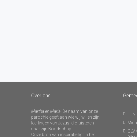
Over ons
Geme
Martha en Maria
. De naam van onze
H. N
parochie geeft aan wie wij willen zijn:
Micha
leerlingen van Jezus, die luisteren
naar zijn Boodschap.
OLV v
Onze bron van inspiratie ligt in het