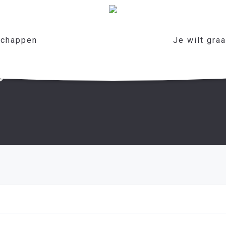
chappen
Je wilt gra
s