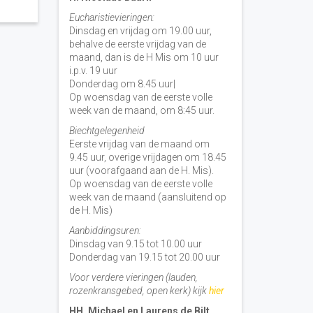
Eucharistievieringen:
Dinsdag en vrijdag om 19.00 uur,
behalve de eerste vrijdag van de
maand, dan is de H Mis om 10 uur
i.p.v. 19 uur
Donderdag om 8.45 uur|
Op woensdag van de eerste volle
week van de maand, om 8:45 uur.
Biechtgelegenheid
Eerste vrijdag van de maand om
9.45 uur, overige vrijdagen om 18.45
uur (voorafgaand aan de H. Mis).
Op woensdag van de eerste volle
week van de maand (aansluitend op
de H. Mis)
Aanbiddingsuren:
Dinsdag van 9.15 tot 10.00 uur
Donderdag van 19.15 tot 20.00 uur
Voor verdere vieringen (lauden,
rozenkransgebed, open kerk) kijk
hier
HH. Michael en Laurens de Bilt