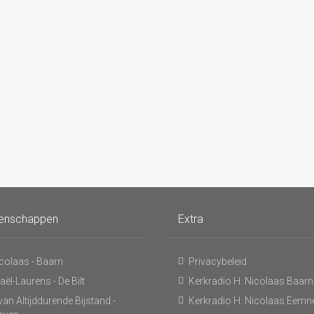
enschappen
Extra
icolaas - Baarn
Privacybeleid
ël-Laurens - De Bilt
Kerkradio H. Nicolaas Baarn
an Altijddurende Bijstand -
Kerkradio H. Nicolaas Eemn