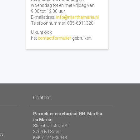
woensdag tot en met vrijdag van
9.00 tot 12.00 uur.
E-mailadres:
info@marthamaria.nl
Telefoonnummer: 035-6011320
U kunt ook
het
contactformulier
gebruiken.
Contact
Parochiesecretariaat HH. Martha
en Maria:
Steenhoffstraat 41
3764 BJ Soest
es
KvK nr 74836048