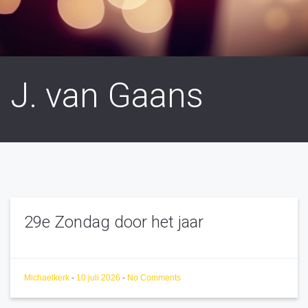
J. van Gaans
29e Zondag door het jaar
Michaelkerk
-
10 juli 2026
-
No Comments