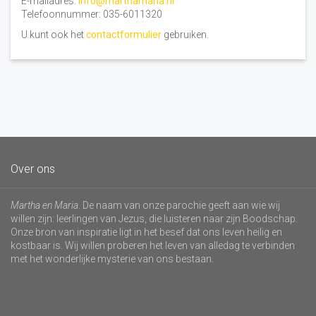
E-mailadres:
info@marthamaria.nl
Telefoonnummer: 035-6011320
U kunt ook het
contactformulier
gebruiken.
Over ons
Martha en Maria
. De naam van onze parochie geeft aan wie wij
willen zijn: leerlingen van Jezus, die luisteren naar zijn Boodschap.
Onze bron van inspiratie ligt in het besef dat ons leven heilig en
kostbaar is. Wij willen proberen het leven van alledag te verbinden
met het wonderlijke mysterie van ons bestaan.