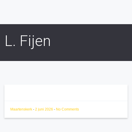
L. Fijen
Maartenskerk
-
2 juni 2026
-
No Comments