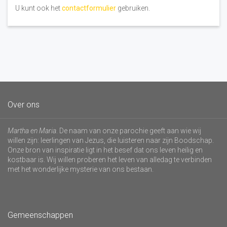
U kunt ook het
contactformulier
gebruiken.
Over ons
Martha en Maria
. De naam van onze parochie geeft aan wie wij
willen zijn: leerlingen van Jezus, die luisteren naar zijn Boodschap.
Onze bron van inspiratie ligt in het besef dat ons leven heilig en
kostbaar is. Wij willen proberen het leven van alledag te verbinden
met het wonderlijke mysterie van ons bestaan.
Gemeenschappen