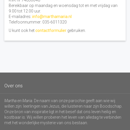
KvK nr 74836048
Bereikbaar op maandag en woensdag tot en met vrijdag van
9.00 tot 12.00 uur.
E-mailadres:
info@marthamaria.nl
Telefoonnummer: 035-6011320
U kunt ook het
contactformulier
gebruiken.
Over ons
Martha en Maria
. De naam van onze parochie geeft aan wie wij
willen zijn: leerlingen van Jezus, die luisteren naar zijn Boodschap.
Onze bron van inspiratie ligt in het besef dat ons leven heilig en
kostbaar is. Wij willen proberen het leven van alledag te verbinden
met het wonderlijke mysterie van ons bestaan.