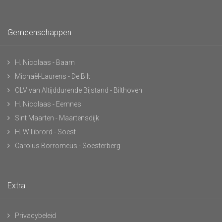
Gemeenschappen
H. Nicolaas - Baarn
Michaël-Laurens - De Bilt
OLV van Altijddurende Bijstand - Bilthoven
H. Nicolaas - Eemnes
Sint Maarten - Maartensdijk
H. Willibrord - Soest
Carolus Borromeüs - Soesterberg
Extra
Privacybeleid