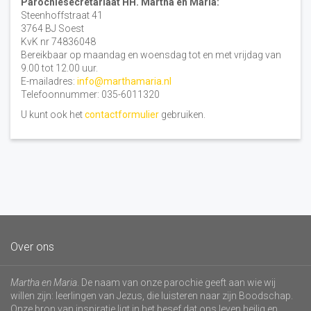
Parochiesecretariaat HH. Martha en Maria:
Steenhoffstraat 41
3764 BJ Soest
KvK nr 74836048
Bereikbaar op maandag en woensdag tot en met vrijdag van
9.00 tot 12.00 uur.
E-mailadres:
info@marthamaria.nl
Telefoonnummer: 035-6011320
U kunt ook het
contactformulier
gebruiken.
Over ons
Martha en Maria
. De naam van onze parochie geeft aan wie wij
willen zijn: leerlingen van Jezus, die luisteren naar zijn Boodschap.
Onze bron van inspiratie ligt in het besef dat ons leven heilig en