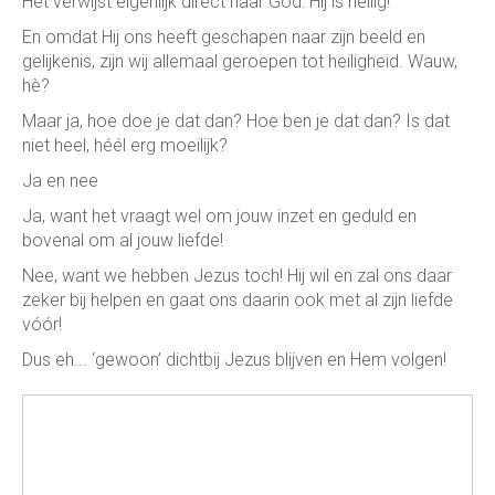
Het verwijst eigenlijk direct naar God: Hij is heilig!
En omdat Hij ons heeft geschapen naar zijn beeld en
gelijkenis, zijn wij allemaal geroepen tot heiligheid. Wauw,
hè?
Maar ja, hoe doe je dat dan? Hoe ben je dat dan? Is dat
niet heel, héél erg moeilijk?
Ja en nee
Ja, want het vraagt wel om jouw inzet en geduld en
bovenal om al jouw liefde!
Nee, want we hebben Jezus toch! Hij wil en zal ons daar
zeker bij helpen en gaat ons daarin ook met al zijn liefde
vóór!
Dus eh... ‘gewoon’ dichtbij Jezus blijven en Hem volgen!