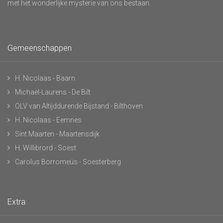
met het wonderlijke mysterie van ons bestaan.
Gemeenschappen
H. Nicolaas - Baarn
Michaël-Laurens - De Bilt
OLV van Altijddurende Bijstand - Bilthoven
H. Nicolaas - Eemnes
Sint Maarten - Maartensdijk
H. Willibrord - Soest
Carolus Borromeüs - Soesterberg
Extra