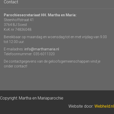
Contact
Parochiesecretariaat HH. Martha en Maria:
Steenhoffstraat 41
3764 BJ Soest
KvK nr 74836048
Bereikbaar op maandag en woensdag tot en met vrijdag van 9.00
tot 12.00 uur.
E-mailadres:
info@marthamaria.nl
Telefoonnummer: 035-6011320
De contactgegevens van de geloofsgemeenschappen vind je
onder contact!
Copyright: Martha en Mariaparochie
Website door:
Webheld.nl