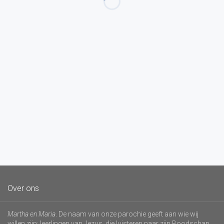
Over ons
Martha en Maria
. De naam van onze parochie geeft aan wie wij
willen zijn: leerlingen van Jezus, die luisteren naar zijn Boodschap.