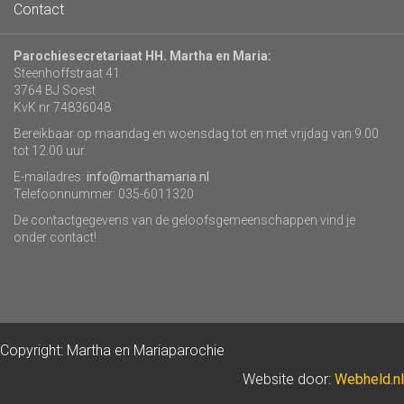
Contact
Parochiesecretariaat HH. Martha en Maria:
Steenhoffstraat 41
3764 BJ Soest
KvK nr 74836048
Bereikbaar op maandag en woensdag tot en met vrijdag van 9.00
tot 12.00 uur.
E-mailadres:
info@marthamaria.nl
Telefoonnummer: 035-6011320
De contactgegevens van de geloofsgemeenschappen vind je
onder contact!
Copyright: Martha en Mariaparochie
Website door:
Webheld.nl