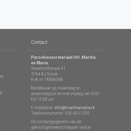
Contact
Parochiesecretariaat HH. Martha
en Maria:
Steenhoffstraat 41
3764 BJ Soest
es
KvK nr 74836048
Bereikbaar op maandag en
rk
woensdag tot en met vrijdag van 9.00
tot 12.00 uur.
E-mailadres:
info@marthamaria.nl
Telefoonnummer: 035-6011320
De contactgegevens van de
geloofsgemeenschappen vind je