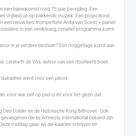
en een bijeenkomst rond 75 jaar bevrijding. Een
 en Vrijheid uit op pakkende muziek. Een projectkoor
n een nieuw lied; trompettiste Anita van Soest + pianist
visaties.In een veelkleurig, creatief programma komt
t door in je verdere bestaan? Een ooggetuige komt aan
ie. Liesbeth de Vos, auteur van een doorleefd boek
rduikadres werd voor een piloot.
, voor wie zelf op pad is én voor het gezin dat
ng Den Dolder en de Historische Kring Bilthoven. Ook
evangenen die bij Amnesty International bekend zijn:
Deze middag gaan wij die kaarten schrijven en