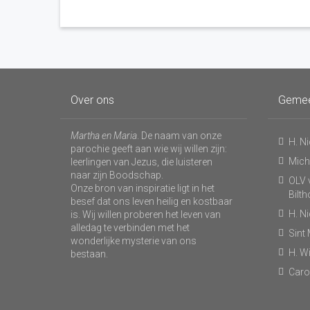
Over ons
Geme
Martha en Maria
. De naam van onze
H. N
parochie geeft aan wie wij willen zijn:
Micha
leerlingen van Jezus, die luisteren
naar zijn Boodschap.
OLV v
Onze bron van inspiratie ligt in het
Bilt
besef dat ons leven heilig en kostbaar
H. N
is. Wij willen proberen het leven van
alledag te verbinden met het
Sint
wonderlijke mysterie van ons
H. Wi
bestaan.
Caro