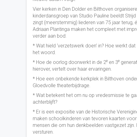
Vier kerken in Den Dolder en Bilthoven organiser
kinderdansgroep van Studio Pauline beeldt Strijd
zingt (meerstemmig) liederen van 75 jaar terug, é
Adriaan Plantinga maken het compleet met impro
verder aan bod:
* Wat hield ‘verzetswerk doen’ in? Hoe werkt da
het woord.
e
e
* Hoe de oorlog doorwerkt in de 2
en 3
generat
hierover, vertelt over haar ervaringen.
* Hoe een onbekende kerkplek in Bilthoven onde
Gloedvolle theaterbijdrage.
* Wat betekent het om nu op vredesmissie te gaan
achterblijft?
* Er is een expositie van de Historische Verenigi
maken schoolkinderen van tevoren kaarten voor g
mensen die om hun denkbeelden vastgezet zijn. 
versturen.