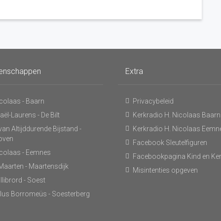
enschappen
Extra
icolaas - Baarn
Privacybeleid
ël-Laurens - De Bilt
Kerkradio H. Nicolaas Baarn
an Altijddurende Bijstand -
Kerkradio H. Nicolaas Eemn
hoven
Facebook Sleutelfiguren
icolaas - Eemnes
Facebookpagina Kind en Ke
 Maarten - Maartensdijk
Misintenties opgeven
llibrord - Soest
lus Borromeüs - Soesterberg