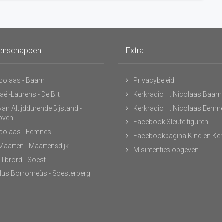
enschappen
Extra
icolaas - Baarn
Privacybeleid
ël-Laurens - De Bilt
Kerkradio H. Nicolaas Baarn
an Altijddurende Bijstand -
Kerkradio H. Nicolaas Eemn
hoven
Facebook Sleutelfiguren
icolaas - Eemnes
Facebookpagina Kind en Ke
 Maarten - Maartensdijk
Misintenties opgeven
llibrord - Soest
lus Borromeüs - Soesterberg