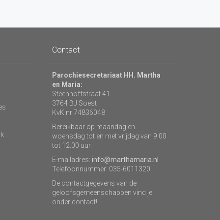
Contact
Parochiesecretariaat HH. Martha
en Maria:
Steenhoffstraat 41
3764 BJ Soest
es
KvK nr 74836048
Bereikbaar op maandag en
rk
woensdag tot en met vrijdag van 9.00
tot 12.00 uur.
E-mailadres:
info@marthamaria.nl
Telefoonnummer: 035-6011320
De contactgegevens van de
geloofsgemeenschappen vind je
onder contact!