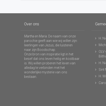
Over ons
Geme
Martha en Maria
. De naam van onze
H. N
parochie geeft aan wie wij willen zijn:
Micha
leerlingen van Jezus, die luisteren
naar zijn Boodschap.
OLV v
Onze bron van inspiratie ligt in het
Bilt
besef dat ons leven heilig en kostbaar
H. N
is. Wij willen proberen het leven van
alledag te verbinden met het
Sint
wonderlijke mysterie van ons
H. Wi
bestaan.
Caro