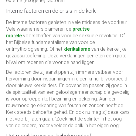
externe (exogene) factoren.
Interne factoren en de crisis in de kerk
De interne factoren genieten in vele middens de voorkeur.
Vele waarnemers blameren de
preutse
morele
voorschriften van voor de seksuele revolutie. Of
het Bijbelse fundamentalisme van voor de
ontmythologisering. Of het
klerikalisme
van de kerkelijke
gezagsuitoefening. Deze verklaringen genieten een grote
bijval om redenen die voor de hand liggen.
De factoren die zij aanstippen zijn immers vatbaar voor
hervorming door inspanningen in eigen kring, bijvoorbeeld
door nieuwe kerkleiders. En bovendien passen zij goed in
de spiritualiteit van een geloofsgemeenschap die gevoelig
is voor oproepen tot bezinning en bekering. Aan een
rouwmoedige erkenning van fouten en zonden heeft de
Kerk steeds behoefte gehad. En ook nu mag zij deze kans
niet voorbij laten gaan. ‘Zoek niet de splinter in het oog
van de andere, maar veeleer de balk in het eigen oog.’
Het moeilijke van het bijbelse geloof