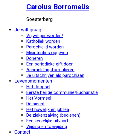
Carolus Borromeüs
Soesterberg
Je wilt graag…
Vrijwilliger worden!
Katholiek worden
Parochielid worden
Misintenties opgeven
Doneren
Een periodieke gift doen
Aanmeldingsformulieren
Je uitschrijven als parochiaan
Levensmomenten
Het doopsel
Eerste heilige communie/Eucharistie
Het Vormsel
De biecht
Het huwelijk en jubilea
De ziekenzalving (bedienen)
Een kerkelijke uitvaart
Wijding en toewijding
Contact