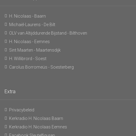
H. Nicolaas - Baarn
Michaël-Laurens - De Bilt
OLV van Altijddurende Bijstand - Bilthoven
H. Nicolaas - Eemnes
Sint Maarten - Maartensdijk
H. Willibrord - Soest
Carolus Borromeüs - Soesterberg
Extra
Privacybeleid
Kerkradio H. Nicolaas Baarn
Kerkradio H. Nicolaas Eemnes
Facebook Sleutelfiguren