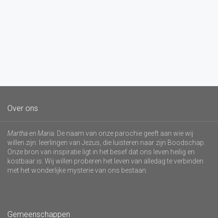
Over ons
Martha en Maria
. De naam van onze parochie geeft aan wie wij
willen zijn: leerlingen van Jezus, die luisteren naar zijn Boodschap.
Onze bron van inspiratie ligt in het besef dat ons leven heilig en
kostbaar is. Wij willen proberen het leven van alledag te verbinden
met het wonderlijke mysterie van ons bestaan.
Gemeenschappen