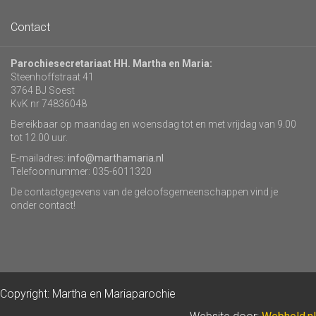
Contact
Parochiesecretariaat HH. Martha en Maria:
Steenhoffstraat 41
3764 BJ Soest
KvK nr 74836048
Bereikbaar op maandag en woensdag tot en met vrijdag van 9.00
tot 12.00 uur.
E-mailadres:
info@marthamaria.nl
Telefoonnummer: 035-6011320
De contactgegevens van de geloofsgemeenschappen vind je
onder contact!
Copyright: Martha en Mariaparochie