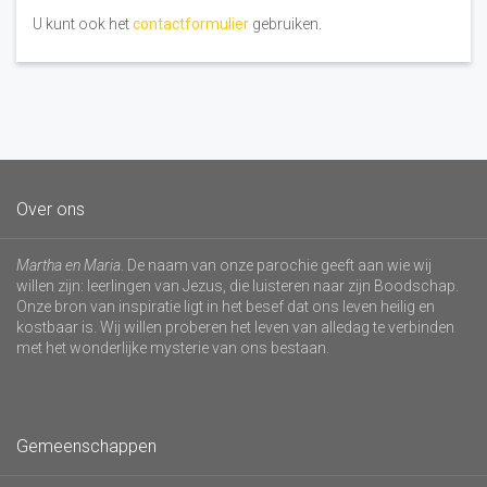
U kunt ook het
contactformulier
gebruiken.
Over ons
Martha en Maria
. De naam van onze parochie geeft aan wie wij
willen zijn: leerlingen van Jezus, die luisteren naar zijn Boodschap.
Onze bron van inspiratie ligt in het besef dat ons leven heilig en
kostbaar is. Wij willen proberen het leven van alledag te verbinden
met het wonderlijke mysterie van ons bestaan.
Gemeenschappen