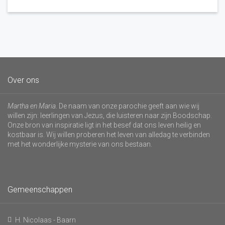
Over ons
Martha en Maria
. De naam van onze parochie geeft aan wie wij
willen zijn: leerlingen van Jezus, die luisteren naar zijn Boodschap.
Onze bron van inspiratie ligt in het besef dat ons leven heilig en
kostbaar is. Wij willen proberen het leven van alledag te verbinden
met het wonderlijke mysterie van ons bestaan.
Gemeenschappen
H. Nicolaas - Baarn