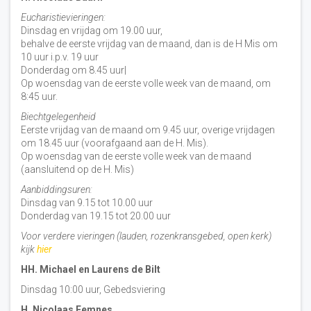
Eucharistievieringen:
Dinsdag en vrijdag om 19.00 uur,
behalve de eerste vrijdag van de maand, dan is de H Mis om
10 uur i.p.v. 19 uur
Donderdag om 8.45 uur|
Op woensdag van de eerste volle week van de maand, om
8:45 uur.
Biechtgelegenheid
Eerste vrijdag van de maand om 9.45 uur, overige vrijdagen
om 18.45 uur (voorafgaand aan de H. Mis).
Op woensdag van de eerste volle week van de maand
(aansluitend op de H. Mis)
Aanbiddingsuren:
Dinsdag van 9.15 tot 10.00 uur
Donderdag van 19.15 tot 20.00 uur
Voor verdere vieringen (lauden, rozenkransgebed, open kerk)
kijk
hier
HH. Michael en Laurens de Bilt
Dinsdag 10:00 uur, Gebedsviering
H. Nicolaas Eemnes