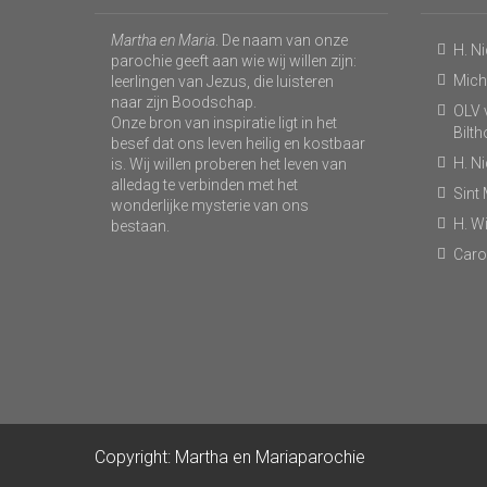
Martha en Maria
. De naam van onze
H. N
parochie geeft aan wie wij willen zijn:
Micha
leerlingen van Jezus, die luisteren
naar zijn Boodschap.
OLV v
Onze bron van inspiratie ligt in het
Bilt
besef dat ons leven heilig en kostbaar
H. N
is. Wij willen proberen het leven van
alledag te verbinden met het
Sint
wonderlijke mysterie van ons
H. Wi
bestaan.
Caro
Copyright: Martha en Mariaparochie