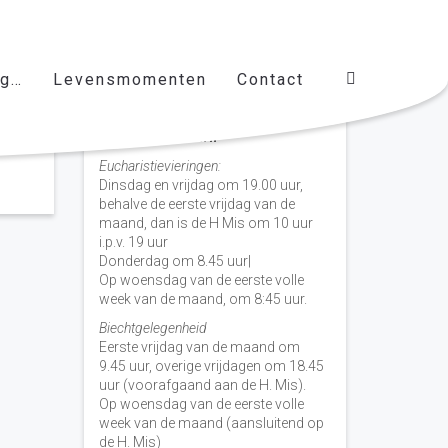
ag…
Levensmomenten
Contact
Vieringen door de week
H. Nicolaas Baarn
Eucharistievieringen:
Dinsdag en vrijdag om 19.00 uur,
behalve de eerste vrijdag van de
maand, dan is de H Mis om 10 uur
i.p.v. 19 uur
Donderdag om 8.45 uur|
Op woensdag van de eerste volle
week van de maand, om 8:45 uur.
Biechtgelegenheid
Eerste vrijdag van de maand om
9.45 uur, overige vrijdagen om 18.45
uur (voorafgaand aan de H. Mis).
Op woensdag van de eerste volle
week van de maand (aansluitend op
de H. Mis)