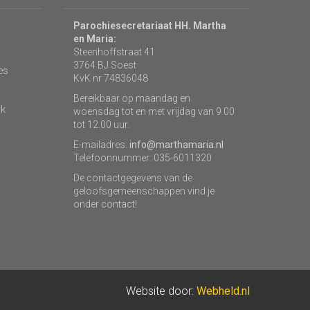
Parochiesecretariaat HH. Martha
en Maria:
Steenhoffstraat 41
3764 BJ Soest
es
KvK nr 74836048
Bereikbaar op maandag en
rk
woensdag tot en met vrijdag van 9.00
tot 12.00 uur.
E-mailadres:
info@marthamaria.nl
Telefoonnummer: 035-6011320
De contactgegevens van de
geloofsgemeenschappen vind je
onder contact!
Website door:
Webheld.nl