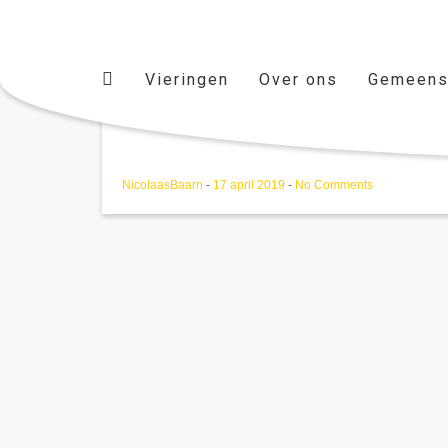
Vieringen
Over ons
Gemeens
Kerkvenster april 2019
NicolaasBaarn
-
17 april 2019
-
No Comments