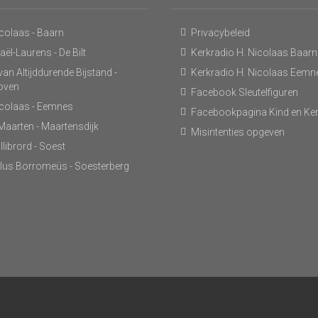
icolaas - Baarn
Privacybeleid
ël-Laurens - De Bilt
Kerkradio H. Nicolaas Baarn
an Altijddurende Bijstand -
Kerkradio H. Nicolaas Eemn
hoven
Facebook Sleutelfiguren
icolaas - Eemnes
Facebookpagina Kind en Ke
 Maarten - Maartensdijk
Misintenties opgeven
llibrord - Soest
lus Borromeüs - Soesterberg