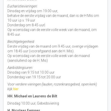
Eucharistievieringen:
Dinsdag en vrijdag om 19.00 uur,
behalve de eerste vrijdag van de maand, dan is de H Mis om
10 uur i.p.v. 19 uur
Donderdag om 8.45 uur|
Op woensdag van de eerste volle week van de maand, om
8:45 uur.
Biechtgelegenheid
Eerste vrijdag van de maand om 9.45 uur, overige vrijdagen
om 18.45 uur (voorafgaand aan de H. Mis).
Op woensdag van de eerste volle week van de maand
(aansluitend op de H. Mis)
Aanbiddingsuren:
Dinsdag van 9.15 tot 10.00 uur
Donderdag van 19.15 tot 20.00 uur
Voor verdere vieringen (lauden, rozenkransgebed, open kerk)
kijk
hier
HH. Michael en Laurens de Bilt
Dinsdag 10:00 uur, Gebedsviering
H. Nicolaas Eemnes