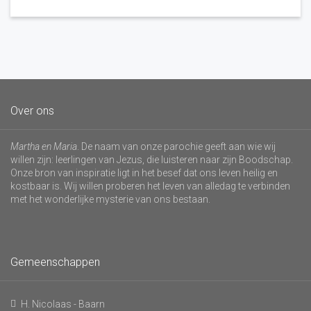
Over ons
Martha en Maria
. De naam van onze parochie geeft aan wie wij
willen zijn: leerlingen van Jezus, die luisteren naar zijn Boodschap.
Onze bron van inspiratie ligt in het besef dat ons leven heilig en
kostbaar is. Wij willen proberen het leven van alledag te verbinden
met het wonderlijke mysterie van ons bestaan.
Gemeenschappen
H. Nicolaas - Baarn