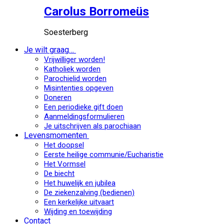
Carolus Borromeüs
Soesterberg
Je wilt graag…
Vrijwilliger worden!
Katholiek worden
Parochielid worden
Misintenties opgeven
Doneren
Een periodieke gift doen
Aanmeldingsformulieren
Je uitschrijven als parochiaan
Levensmomenten
Het doopsel
Eerste heilige communie/Eucharistie
Het Vormsel
De biecht
Het huwelijk en jubilea
De ziekenzalving (bedienen)
Een kerkelijke uitvaart
Wijding en toewijding
Contact