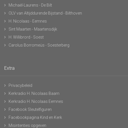
Michaël-Laurens - De Bilt
OLV van Altijddurende Bijstand - Bilthoven
H. Nicolaas - Eemnes
Sint Maarten - Maartensdijk
H. Willibrord - Soest
Carolus Borromeüs - Soesterberg
Extra
Privacybeleid
Kerkradio H. Nicolaas Baarn
Kerkradio H. Nicolaas Eemnes
Facebook Sleutelfiguren
Facebookpagina Kind en Kerk
Misintenties opgeven