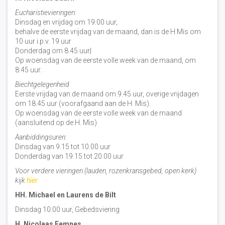
Eucharistievieringen:
Dinsdag en vrijdag om 19.00 uur,
behalve de eerste vrijdag van de maand, dan is de H Mis om
10 uur i.p.v. 19 uur
Donderdag om 8.45 uur|
Op woensdag van de eerste volle week van de maand, om
8:45 uur.
Biechtgelegenheid
Eerste vrijdag van de maand om 9.45 uur, overige vrijdagen
om 18.45 uur (voorafgaand aan de H. Mis).
Op woensdag van de eerste volle week van de maand
(aansluitend op de H. Mis)
Aanbiddingsuren:
Dinsdag van 9.15 tot 10.00 uur
Donderdag van 19.15 tot 20.00 uur
Voor verdere vieringen (lauden, rozenkransgebed, open kerk)
kijk
hier
HH. Michael en Laurens de Bilt
Dinsdag 10:00 uur, Gebedsviering
H. Nicolaas Eemnes