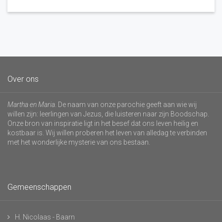
Over ons
Martha en Maria
. De naam van onze parochie geeft aan wie wij
willen zijn: leerlingen van Jezus, die luisteren naar zijn Boodschap.
Onze bron van inspiratie ligt in het besef dat ons leven heilig en
kostbaar is. Wij willen proberen het leven van alledag te verbinden
met het wonderlijke mysterie van ons bestaan.
Gemeenschappen
H. Nicolaas - Baarn