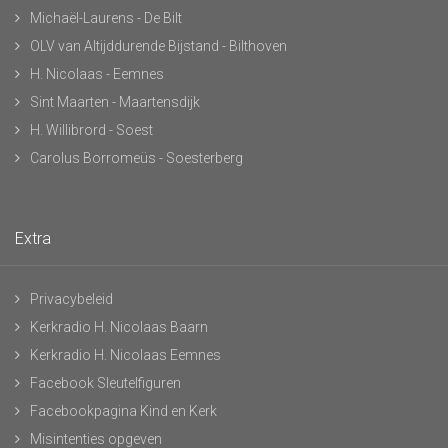
Michaël-Laurens - De Bilt
OLV van Altijddurende Bijstand - Bilthoven
H. Nicolaas - Eemnes
Sint Maarten - Maartensdijk
H. Willibrord - Soest
Carolus Borromeüs - Soesterberg
Extra
Privacybeleid
Kerkradio H. Nicolaas Baarn
Kerkradio H. Nicolaas Eemnes
Facebook Sleutelfiguren
Facebookpagina Kind en Kerk
Misintenties opgeven