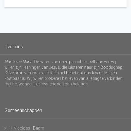
Over ons
Martha en Maria
. De naam van onze parochie geeft aan wie wij
willen zijn: leerlingen van Jezus, die luisteren naar zijn Boodschap.
Onze bron van inspiratie ligt in het besef dat ons leven heilig en
kostbaar is. Wij willen proberen het leven van alledag te verbinden
met het wonderlijke mysterie van ons bestaan.
Gemeenschappen
H. Nicolaas - Baarn