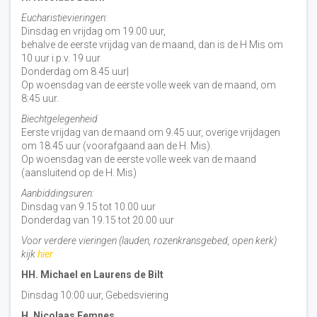
Eucharistievieringen:
Dinsdag en vrijdag om 19.00 uur,
behalve de eerste vrijdag van de maand, dan is de H Mis om
10 uur i.p.v. 19 uur
Donderdag om 8.45 uur|
Op woensdag van de eerste volle week van de maand, om
8:45 uur.
Biechtgelegenheid
Eerste vrijdag van de maand om 9.45 uur, overige vrijdagen
om 18.45 uur (voorafgaand aan de H. Mis).
Op woensdag van de eerste volle week van de maand
(aansluitend op de H. Mis)
Aanbiddingsuren:
Dinsdag van 9.15 tot 10.00 uur
Donderdag van 19.15 tot 20.00 uur
Voor verdere vieringen (lauden, rozenkransgebed, open kerk)
kijk
hier
HH. Michael en Laurens de Bilt
Dinsdag 10:00 uur, Gebedsviering
H. Nicolaas Eemnes