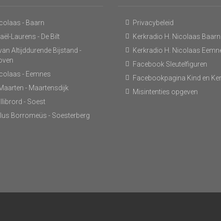
icolaas - Baarn
Privacybeleid
ël-Laurens - De Bilt
Kerkradio H. Nicolaas Baarn
an Altijddurende Bijstand -
Kerkradio H. Nicolaas Eemn
hoven
Facebook Sleutelfiguren
icolaas - Eemnes
Facebookpagina Kind en Ke
 Maarten - Maartensdijk
Misintenties opgeven
llibrord - Soest
lus Borromeüs - Soesterberg