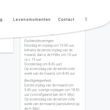
ag…
Levensmomenten
Contact
Vieringen door de week
H. Nicolaas Baarn
Eucharistievieringen:
Dinsdag en vrijdag om 19.00 uur,
behalve de eerste vrijdag van de
maand, dan is de H Mis om 10 uur
i.p.v. 19 uur
Donderdag om 8.45 uur|
Op woensdag van de eerste volle
week van de maand, om 8:45 uur.
Biechtgelegenheid
Eerste vrijdag van de maand om
9.45 uur, overige vrijdagen om 18.45
uur (voorafgaand aan de H. Mis).
Op woensdag van de eerste volle
week van de maand (aansluitend op
de H. Mis)