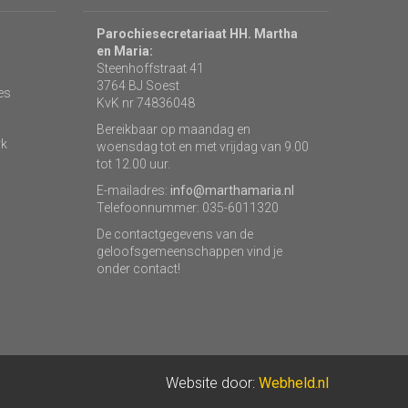
Parochiesecretariaat HH. Martha
en Maria:
Steenhoffstraat 41
3764 BJ Soest
es
KvK nr 74836048
Bereikbaar op maandag en
rk
woensdag tot en met vrijdag van 9.00
tot 12.00 uur.
E-mailadres:
info@marthamaria.nl
Telefoonnummer: 035-6011320
De contactgegevens van de
geloofsgemeenschappen vind je
onder contact!
Website door:
Webheld.nl