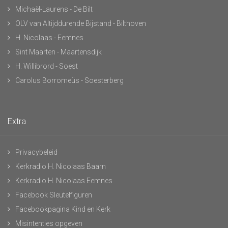
Michaël-Laurens - De Bilt
OLV van Altijddurende Bijstand - Bilthoven
H. Nicolaas - Eemnes
Sint Maarten - Maartensdijk
H. Willibrord - Soest
Carolus Borromeüs - Soesterberg
Extra
Privacybeleid
Kerkradio H. Nicolaas Baarn
Kerkradio H. Nicolaas Eemnes
Facebook Sleutelfiguren
Facebookpagina Kind en Kerk
Misintenties opgeven