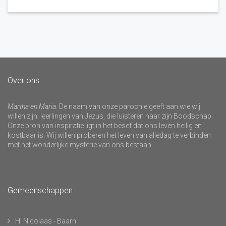
Over ons
Martha en Maria
. De naam van onze parochie geeft aan wie wij
willen zijn: leerlingen van Jezus, die luisteren naar zijn Boodschap.
Onze bron van inspiratie ligt in het besef dat ons leven heilig en
kostbaar is. Wij willen proberen het leven van alledag te verbinden
met het wonderlijke mysterie van ons bestaan.
Gemeenschappen
H. Nicolaas - Baarn