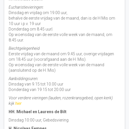
Eucharistievieringen:
Dinsdag en vrijdag om 19.00 uur,
behalve de eerste vrijdag van de maand, dan is de H Mis om
10 uur i.p.v. 19 uur
Donderdag om 8.45 uur|
Op woensdag van de eerste volle week van de maand, om
8:45 uur.
Biechtgelegenheid
Eerste vrijdag van de maand om 9.45 uur, overige vrijdagen
om 18.45 uur (voorafgaand aan de H. Mis).
Op woensdag van de eerste volle week van de maand
(aansluitend op de H. Mis)
Aanbiddingsuren:
Dinsdag van 9.15 tot 10.00 uur
Donderdag van 19.15 tot 20.00 uur
Voor verdere vieringen (lauden, rozenkransgebed, open kerk)
kijk
hier
HH. Michael en Laurens de Bilt
Dinsdag 10:00 uur, Gebedsviering
H. Nicolaas Eemnes